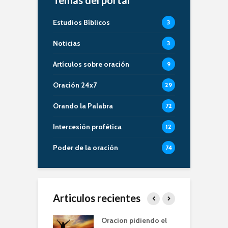
Estudios Bíblicos
3
Noticias
3
Artículos sobre oración
9
Oración 24x7
29
Orando la Palabra
72
Intercesión profética
12
Poder de la oración
74
Articulos recientes
er de la Oracion
Oracion pidiendo el
L