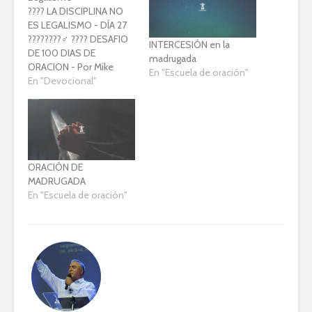
????️ LA DISCIPLINA NO
ES LEGALISMO - DÍA 27
????????♂️ ???? DESAFIO
INTERCESIÓN en la
DE 100 DIAS DE
madrugada
ORACION - Por Mike
En "Escuela de oración"
Bickle (Devocional) ????
En "Devocional"
???? Tenemos que orar
con la mirada puesta en
Dios, no en las
dificultades. (Oswald
Chambers) ????
ALGUNAS PERSONAS
ORACIÓN DE
alegan que programar un
MADRUGADA
tiempo de oración o…
En "Escuela de oración"