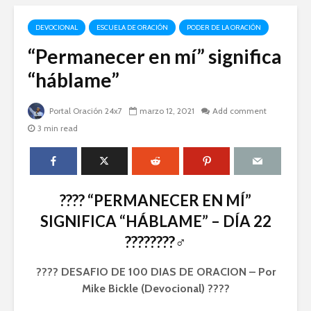
DEVOCIONAL
ESCUELA DE ORACIÓN
PODER DE LA ORACIÓN
“Permanecer en mí” significa
“háblame”
Portal Oración 24x7
marzo 12, 2021
Add comment
3 min read
????️ “PERMANECER EN MÍ”
SIGNIFICA “HÁBLAME” – DÍA 22
????????‍♂️
???? DESAFIO DE 100 DIAS DE ORACION – Por
Mike Bickle (Devocional) ????