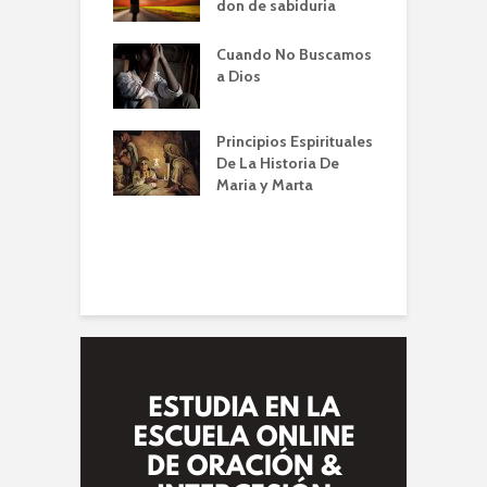
Familia – Alberto
don de sabiduria
O
Cuando No Buscamos
er de la Oración
E
a Dios
empos de
P
mia | Escuela de
O
n IBBN | Alberto
I
Principios Espirituales
ti
De La Historia De
E
Maria y Marta
diendo a orar
e
conviene |
(
la de Oración
 Alberto A. Conti