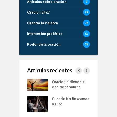
Artículos sobre oración
9
Oración 24x7
29
Orando la Palabra
72
Intercesión profética
12
Poder de la oración
74
Articulos recientes
er de la Oración
Oracion pidiendo el
E
empos de
don de sabiduria
P
mia | Escuela de
O
n IBBN | Alberto
I
Cuando No Buscamos
ti
a Dios
E
diendo a orar
e