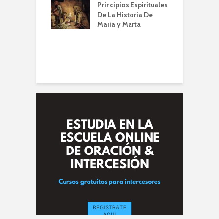
conviene |
(
Principios Espirituales
la de Oración
De La Historia De
 Alberto A. Conti
E
Maria y Marta
e
omesa de
C
ución Divina
:25)