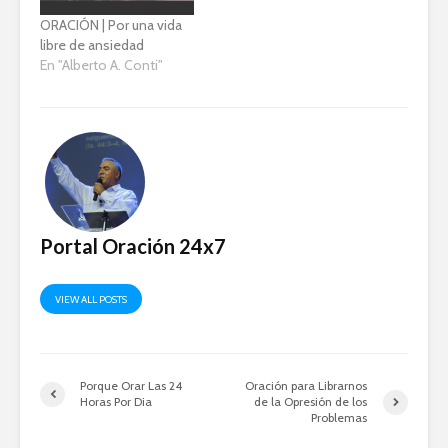
todo el material de
ORACIÓN | Por una vida
entrenamiento, puedes
libre de ansiedad
hacerlo clicando el link
En "Alberto A. Conti"
debajo
http://institutobuenasnu
evas.com/form... Para
mas informaciones
visita nuestra pagina
web…
Portal Oración 24x7
VIEW ALL POSTS
Porque Orar Las 24
Oración para Librarnos
Horas Por Dia
de la Opresión de los
Problemas