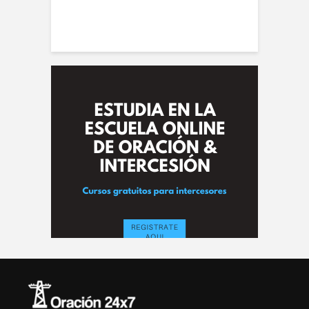
la de Oración
 Alberto A. Conti