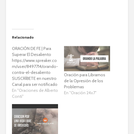
Relacionado
ORACIÓN DE FE | Para
Superar El Desaliento
https://www.spreaker.co
m/user/8497714/orando-
contra-el-desaliento
Oración para Librarnos
SUSCRÍBETE en nuestro
de la Opresión de los
Canal para ser notificado
Problemas
de nuevos videos, clica
En "Oraciones de Alberto
En "Oración 24x7"
en el link debajo
Conti"
https://goo.gl/8agyXx
======================
==== Para inscribirte
gratuitamente en la
Escuela Online de
Oración y tener acceso a