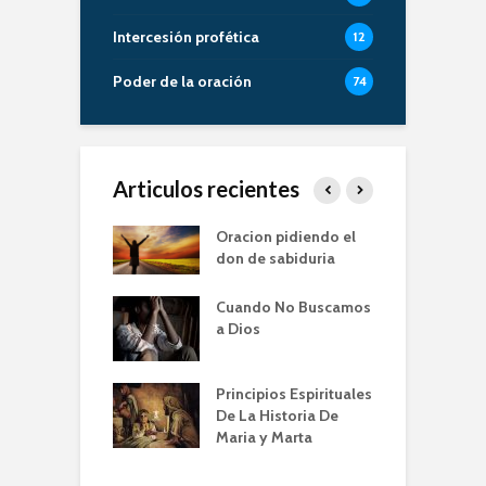
Intercesión profética
12
Poder de la oración
74
Articulos recientes
er de la Oracion
Oracion pidiendo el
L
Familia – Alberto
don de sabiduria
O
Cuando No Buscamos
er de la Oración
E
a Dios
empos de
P
mia | Escuela de
O
n IBBN | Alberto
I
Principios Espirituales
ti
De La Historia De
E
Maria y Marta
diendo a orar
e
conviene |
(