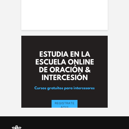
conviene |
(
la de Oración
 Alberto A. Conti