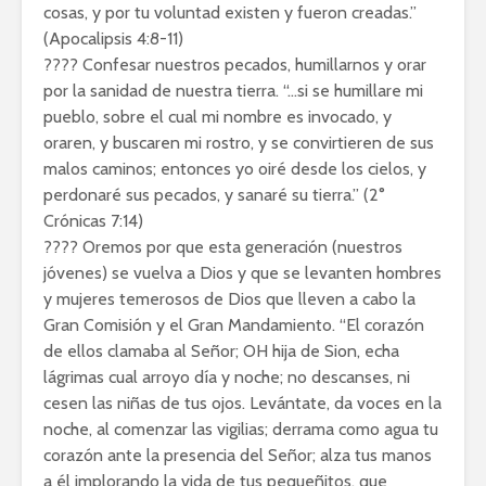
cosas, y por tu voluntad existen y fueron creadas.”
(Apocalipsis 4:8-11)
???? Confesar nuestros pecados, humillarnos y orar
por la sanidad de nuestra tierra. “…si se humillare mi
pueblo, sobre el cual mi nombre es invocado, y
oraren, y buscaren mi rostro, y se convirtieren de sus
malos caminos; entonces yo oiré desde los cielos, y
perdonaré sus pecados, y sanaré su tierra.” (2°
Crónicas 7:14)
???? Oremos por que esta generación (nuestros
jóvenes) se vuelva a Dios y que se levanten hombres
y mujeres temerosos de Dios que lleven a cabo la
Gran Comisión y el Gran Mandamiento. “El corazón
de ellos clamaba al Señor; OH hija de Sion, echa
lágrimas cual arroyo día y noche; no descanses, ni
cesen las niñas de tus ojos. Levántate, da voces en la
noche, al comenzar las vigilias; derrama como agua tu
corazón ante la presencia del Señor; alza tus manos
a él implorando la vida de tus pequeñitos, que