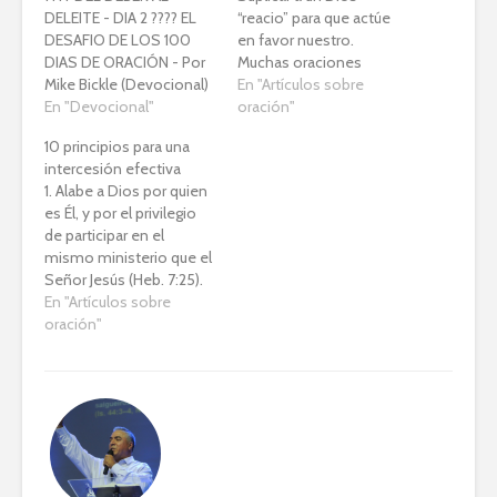
DELEITE - DIA 2 ???? EL
“reacio” para que actúe
DESAFIO DE LOS 100
en favor nuestro.
DIAS DE ORACIÓN - Por
Muchas oraciones
Mike Bickle (Devocional)
suenan como si las
En "Artículos sobre
???? Aquel que ha
En "Devocional"
personas estuvieran
oración"
aprendido a orar, ha
suplicando a Dios para
10 principios para una
aprendido el secreto
que actúe. Saben que
intercesión efectiva
más grande para una vida
Dios puede actuar, pero
1. Alabe a Dios por quien
santa y feliz. (WILLIAM
dudan de Su deseo de
es Él, y por el privilegio
LAW) ????️ EN MIS
hacerlo porque se creen
de participar en el
TIEMPOS de juventud,
tan indignos. ????
mismo ministerio que el
aunque…
Contar…
Señor Jesús (Heb. 7:25).
Alabe a Dios por el
En "Artículos sobre
privilegio de colaborar
oración"
con Él en los asuntos
humanos por medio de
la oración