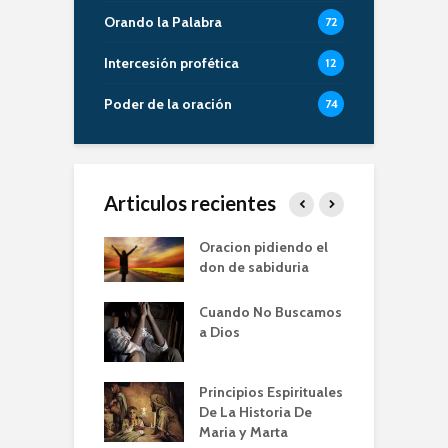
Orando la Palabra
72
Intercesión profética
12
Poder de la oración
74
Articulos recientes
er de la Oracion
Oracion pidiendo el
L
Familia – Alberto
don de sabiduria
O
Cuando No Buscamos
er de la Oración
E
a Dios
empos de
P
mia | Escuela de
O
n IBBN | Alberto
I
Principios Espirituales
ti
De La Historia De
E
Maria y Marta
diendo a orar
e