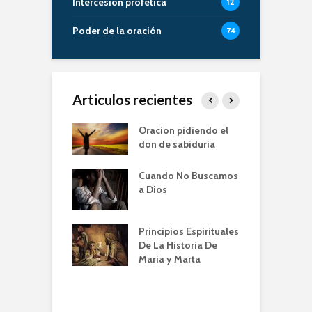
Intercesión profética
12
Poder de la oración
74
Articulos recientes
er de la Oracion
Oracion pidiendo el
L
Familia – Alberto
don de sabiduria
O
Cuando No Buscamos
er de la Oración
E
a Dios
empos de
P
mia | Escuela de
O
n IBBN | Alberto
I
Principios Espirituales
ti
De La Historia De
E
Maria y Marta
diendo a orar
e
conviene |
(
la de Oración
 Alberto A. Conti