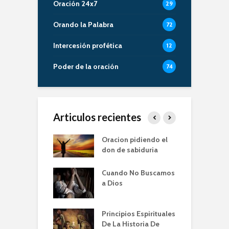
Oración 24x7
29
Orando la Palabra
72
Intercesión profética
12
Poder de la oración
74
Articulos recientes
er de la Oracion
Oracion pidiendo el
L
Familia – Alberto
don de sabiduria
O
Cuando No Buscamos
er de la Oración
E
a Dios
empos de
P
mia | Escuela de
O
n IBBN | Alberto
I
Principios Espirituales
ti
De La Historia De