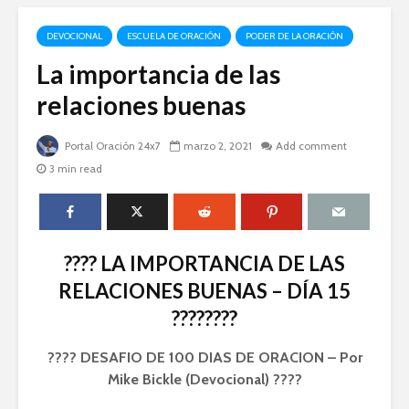
DEVOCIONAL
ESCUELA DE ORACIÓN
PODER DE LA ORACIÓN
La importancia de las
relaciones buenas
Portal Oración 24x7
marzo 2, 2021
Add comment
3 min read
????️ LA IMPORTANCIA DE LAS
RELACIONES BUENAS – DÍA 15
????????
???? DESAFIO DE 100 DIAS DE ORACION – Por
Mike Bickle (Devocional) ????