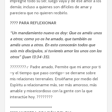
impregne todo su ser, luego vaya y dé ese amor a los
demás; incluso a quienes son difíciles de amar y
pareciera que no quieren recibirlo.
???? PARA REFLEXIONAR
“Un mandamiento nuevo os doy: Que os améis unos
a otros; como yo os he amado, que también os
améis unos a otros. En esto conocerán todos que
sois mis discípulos, si tuviereis amor los unos con los
otros” (Juan 13:34-35).
????????♂️ Padre amado, Permite que mi amor por ti
–y el tiempo que paso contigo– se derrame sobre
mis relaciones terrenales. Enséñame por medio del
Espíritu a relacionarme más, ser más amoroso, más
amable y misericordioso con la gente con la que
interactúe hoy. ????????
=====================