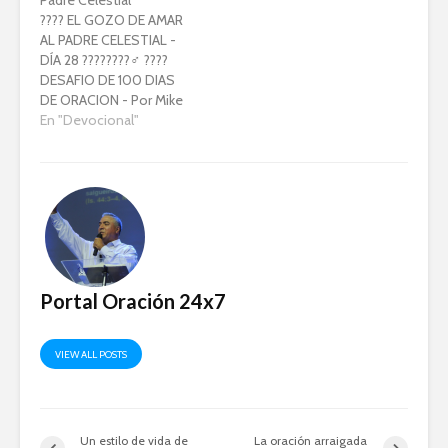
????️ EL GOZO DE AMAR
AL PADRE CELESTIAL -
DÍA 28 ????????♂️ ????
DESAFIO DE 100 DIAS
DE ORACION - Por Mike
Bickle (Devocional) ????
En "Devocional"
???? Una vida que crece
en su pureza y devoción
será una vida más llena
de oración. (E. M.
Bounds) ???? MI PADRE
TERRENAL y…
Portal Oración 24x7
VIEW ALL POSTS
Un estilo de vida de
La oración arraigada