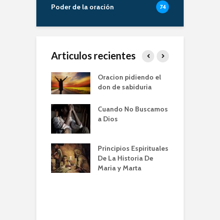
Poder de la oración
74
Articulos recientes
er de la Oracion
Oracion pidiendo el
L
Familia – Alberto
don de sabiduria
O
Cuando No Buscamos
er de la Oración
E
a Dios
empos de
P
mia | Escuela de
O
n IBBN | Alberto
I
Principios Espirituales
ti
De La Historia De
E
Maria y Marta
diendo a orar
e
conviene |
(
la de Oración
 Alberto A. Conti