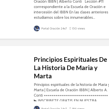
Oración IBBN | Alberto Conti Lección #11
corrrespondiente a la Escuela de Oración e
intercesión del IBBN En las clases anteriores
estudiamos sobre los innumerables...
Portal Oración 24x7
150 views
Principios Espirituales De
La Historia De Maria y
Marta
Principios espirituales de la historia de Maria 
Marta | Escuela de Oración IBBN | Alberto A.
Conti =================================
▶ INSCRIBETE GRATIS EN NUESTRA
ESCUELA BIBLICA Para inscribirte
Portal Oración 24x7
186 views