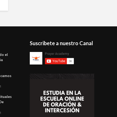
Suscribete a nuestro Canal
do el
ia
scamos
1
rituales
 De
1