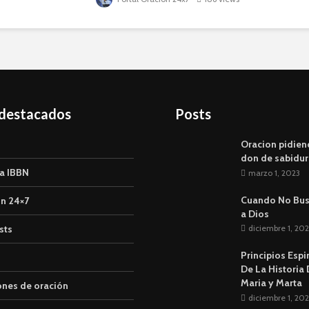
gratuitamente en la...
 destacados
Posts
Oracion pidien
don de sabidur
a IBBN
marzo 1, 2023
Cuando No Bu
n 24×7
a Dios
sts
diciembre 1, 202
Principios Espi
De La Historia
Maria y Marta
ones de oración
diciembre 1, 202