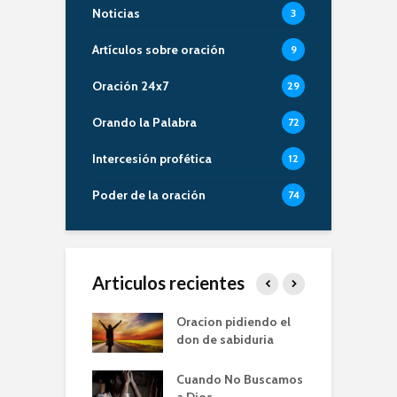
Noticias
3
Artículos sobre oración
9
Oración 24x7
29
Orando la Palabra
72
Intercesión profética
12
Poder de la oración
74
Articulos recientes
er de la Oracion
Oracion pidiendo el
L
Familia – Alberto
don de sabiduria
O
Cuando No Buscamos
er de la Oración
E
a Dios