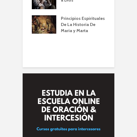
empos de
P
mia | Escuela de
O
n IBBN | Alberto
I
Principios Espirituales
ti
De La Historia De
E
Maria y Marta
diendo a orar
e
conviene |
(
la de Oración
 Alberto A. Conti