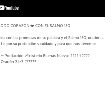
ODO CORAZÓN ❤️ CON EL SALMO 150
os con las promesas de su palabra y el Salmo 150, oración a
a fe, por su protección y cuidado y para que nos llevemos
 – Producción: Ministerio Buenas Nuevas ????✝️????
e Oración 24×7 ⏰????
La Prioridad De La
El Poder
Oración
en la Fa
Conti
Entendiendo El
Proposito de la
El Poder
Oración (Live Zoom) |
en Tiem