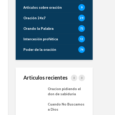
Artículos sobre oración
9
Oración 24x7
29
Orando la Palabra
72
Intercesión profética
12
Poder de la oración
74
Articulos recientes
 de la Oracion
Oracion pidiendo el
La 
milia – Alberto
don de sabiduria
Or
Cuando No Buscamos
Ent
 de la Oración
a Dios
Pro
pos de
Ora