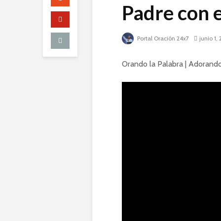
Padre con 
Portal Oración 24x7
junio 1,
Orando la Palabra | Adorando