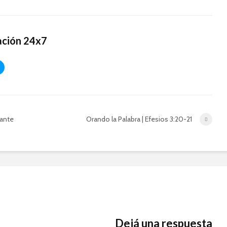
IBBN
Pandemi
Oración 
El Poder de la Oración
A. Conti
ación 24x7
en las Finanzas
(Zoom)
Aprendi
como co
Escuela
IBBN | A
fante
Orando la Palabra | Efesios 3:20-21
Dejá una respuesta