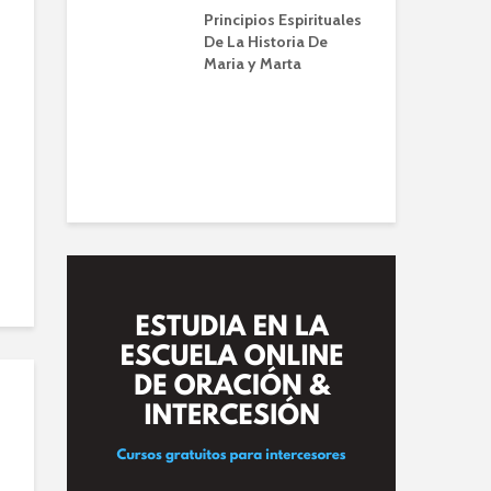
a | Escuela de
Principios Espirituales
IB
IBBN | Alberto
De La Historia De
Maria y Marta
El 
en 
endo a orar
(Z
nviene |
 de Oración
lberto A. Conti