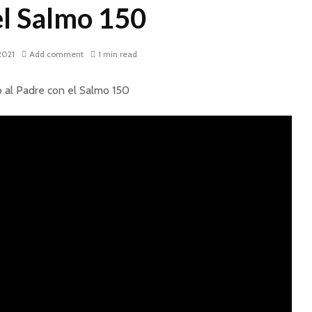
el Salmo 150
 2021
Add comment
1 min read
 al Padre con el Salmo 150