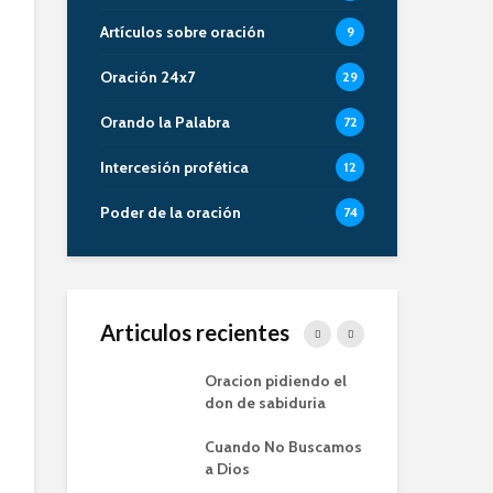
Artículos sobre oración
9
Oración 24x7
29
Orando la Palabra
72
Intercesión profética
12
Poder de la oración
74
Articulos recientes
 de la Oracion
Oracion pidiendo el
La 
milia – Alberto
don de sabiduria
Or
Cuando No Buscamos
Ent
 de la Oración
a Dios
Pro
pos de
Ora