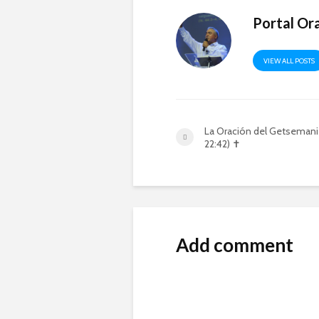
Portal Or
VIEW ALL POSTS
La Oración del Getsemani
22:42) ✝️
Add comment