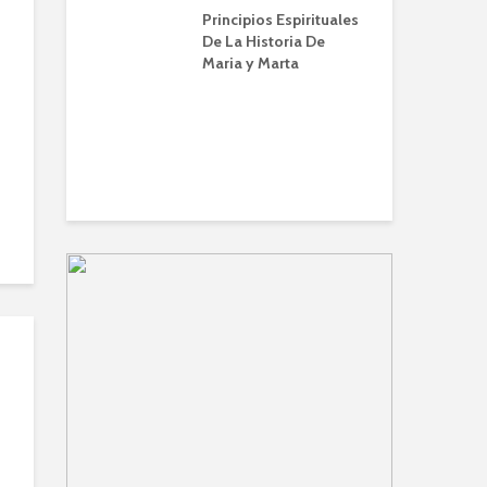
a | Escuela de
Principios Espirituales
IB
IBBN | Alberto
De La Historia De
Maria y Marta
El 
en 
endo a orar
(Z
nviene |
 de Oración
lberto A. Conti