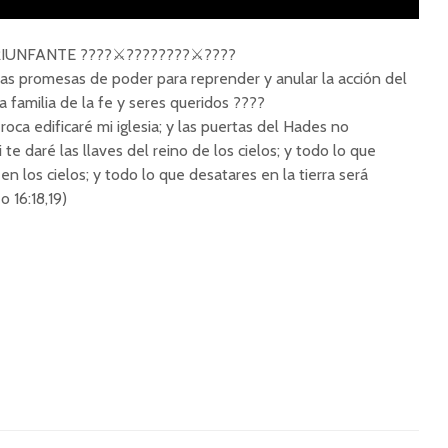
UNFANTE ????️⚔️????????⚔️????️
as promesas de poder para reprender y anular la acción del
 familia de la fe y seres queridos ????
roca edificaré mi iglesia; y las puertas del Hades no
 te daré las llaves del reino de los cielos; y todo lo que
 en los cielos; y todo lo que desatares en la tierra será
 16:18,19)
La Prioridad De La
El Poder
Oración
en la Fa
Conti
Entendiendo El
Proposito de la
El Poder
Oración (Live Zoom) |
en Tiem