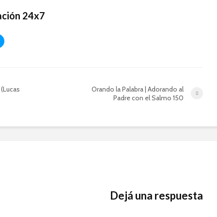
IBBN
Pandemi
ación 24x7
Oración 
El Poder de la Oración
A. Conti
en las Finanzas
(Zoom)
Aprendi
como co
Escuela
IBBN | A
 (Lucas
Orando la Palabra | Adorando al
Padre con el Salmo 150
Dejá una respuesta