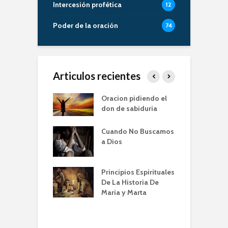
Intercesión profética
12
Poder de la oración
74
Articulos recientes
er de la Oracion
Oracion pidiendo el
L
Familia – Alberto
don de sabiduria
O
Cuando No Buscamos
er de la Oración
E
a Dios
empos de
P
mia | Escuela de
O
n IBBN | Alberto
I
Principios Espirituales
ti
De La Historia De
E
Maria y Marta
diendo a orar
e
conviene |
(
la de Oración