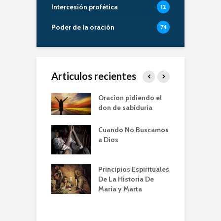
Intercesión profética
12
Poder de la oración
74
Articulos recientes
er de la Oracion
Oracion pidiendo el
L
Familia – Alberto
don de sabiduria
O
Cuando No Buscamos
er de la Oración
E
a Dios
empos de
P
mia | Escuela de
O
n IBBN | Alberto
I
Principios Espirituales
ti
De La Historia De
E
Maria y Marta
diendo a orar
e
conviene |
(
la de Oración