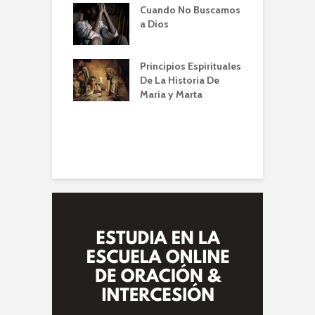
Cuando No Buscamos
er de la Oración
E
a Dios
empos de
P
mia | Escuela de
O
n IBBN | Alberto
I
Principios Espirituales
ti
De La Historia De
E
Maria y Marta
diendo a orar
e
conviene |
(
la de Oración
 Alberto A. Conti