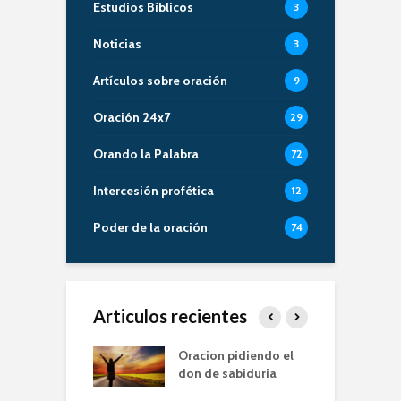
Estudios Bíblicos
3
Noticias
3
Artículos sobre oración
9
Oración 24x7
29
Orando la Palabra
72
Intercesión profética
12
Poder de la oración
74
Articulos recientes
er de la Oracion
Oracion pidiendo el
L
Familia – Alberto
don de sabiduria
O