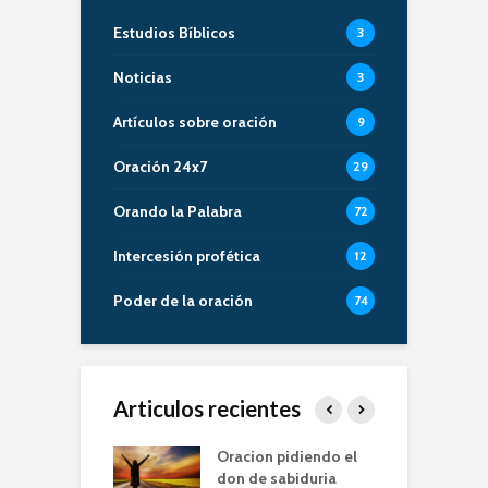
Estudios Bíblicos
3
Noticias
3
Artículos sobre oración
9
Oración 24x7
29
Orando la Palabra
72
Intercesión profética
12
Poder de la oración
74
Articulos recientes
er de la Oracion
Oracion pidiendo el
L
Familia – Alberto
don de sabiduria
O