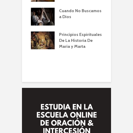
Cuando No Buscamos
er de la Oración
E
a Dios
empos de
P
mia | Escuela de
O
n IBBN | Alberto
I
Principios Espirituales
ti
De La Historia De
E
Maria y Marta
diendo a orar
e
conviene |
(
la de Oración
 Alberto A. Conti