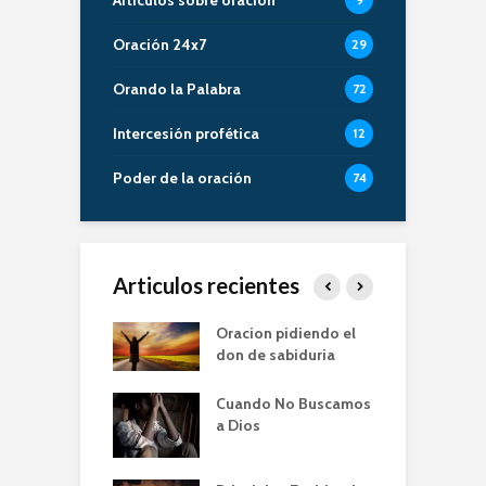
Oración 24x7
29
Orando la Palabra
72
Intercesión profética
12
Poder de la oración
74
Articulos recientes
er de la Oracion
Oracion pidiendo el
L
Familia – Alberto
don de sabiduria
O
Cuando No Buscamos
er de la Oración
E
a Dios
empos de
P
mia | Escuela de
O
n IBBN | Alberto
I