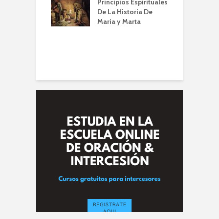
Principios Espirituales
ti
De La Historia De
E
Maria y Marta
diendo a orar
e
conviene |
(
la de Oración
 Alberto A. Conti