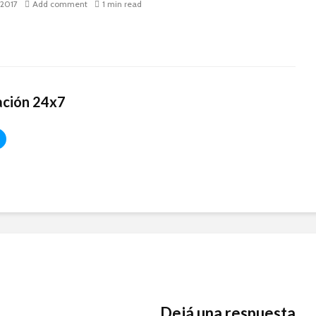
, 2017
Add comment
1 min read
ación 24x7
Dejá una respuesta