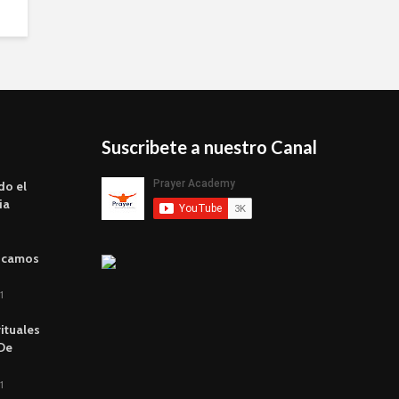
Suscribete a nuestro Canal
do el
ia
scamos
1
rituales
 De
1