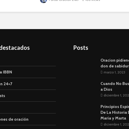
gratuitamente en la...
 destacados
Posts
Oracion pidien
don de sabidur
a IBBN
marzo 1, 2023
Cuando No Bu
n 24×7
a Dios
sts
diciembre 1, 202
Principios Espi
De La Historia
Maria y Marta
ones de oración
diciembre 1, 202