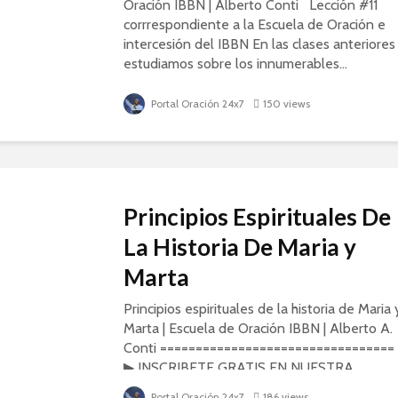
Oración IBBN | Alberto Conti Lección #11
corrrespondiente a la Escuela de Oración e
intercesión del IBBN En las clases anteriores
estudiamos sobre los innumerables...
Portal Oración 24x7
150 views
Principios Espirituales De
La Historia De Maria y
Marta
Principios espirituales de la historia de Maria 
Marta | Escuela de Oración IBBN | Alberto A.
Conti =================================
▶ INSCRIBETE GRATIS EN NUESTRA
ESCUELA BIBLICA Para inscribirte
Portal Oración 24x7
186 views