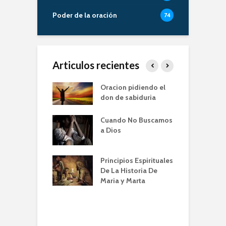
Poder de la oración
74
Articulos recientes
er de la Oracion
Oracion pidiendo el
L
Familia – Alberto
don de sabiduria
O
Cuando No Buscamos
er de la Oración
E
a Dios
empos de
P
mia | Escuela de
O
n IBBN | Alberto
I
Principios Espirituales
ti
De La Historia De
E
Maria y Marta
diendo a orar
e
conviene |
(
la de Oración
 Alberto A. Conti