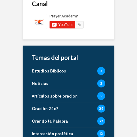
Canal
Temas del portal
Estudios Bíblicos
3
Noticias
3
Artículos sobre oración
9
Oración 24x7
29
Orando la Palabra
72
Intercesión profética
12