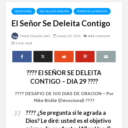
DEVOCIONAL
ESCUELA DE ORACIÓN
PODER DE LA ORACIÓN
El Señor Se Deleita Contigo
Portal Oración 24x7
marzo 23, 2021
Add comment
2 min read
???? El SEÑOR SE DELEITA
CONTIGO – DIA 29 ????
???? DESAFIO DE 100 DIAS DE ORACION – Por
Mike Bickle (Devocional) ????
???? ¿Se pregunta si le agrada a
Dios? Le diré: usted es el objetivo