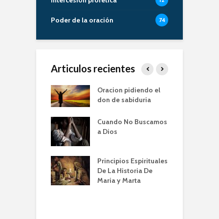
Poder de la oración
74
Articulos recientes
er de la Oracion
Oracion pidiendo el
L
Familia – Alberto
don de sabiduria
O
Cuando No Buscamos
er de la Oración
E
a Dios
empos de
P
mia | Escuela de
O
n IBBN | Alberto
I
Principios Espirituales
ti
De La Historia De
E
Maria y Marta
diendo a orar
e
conviene |
(
la de Oración
 Alberto A. Conti