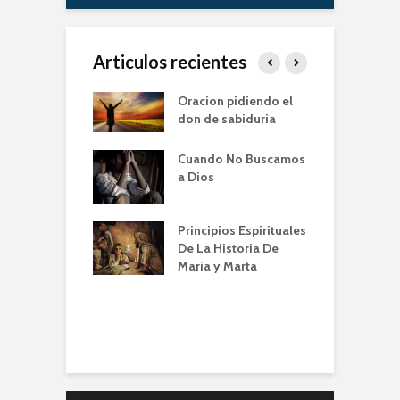
Articulos recientes
er de la Oracion
Oracion pidiendo el
L
Familia – Alberto
don de sabiduria
O
Cuando No Buscamos
er de la Oración
E
a Dios
empos de
P
mia | Escuela de
O
n IBBN | Alberto
I
Principios Espirituales
ti
De La Historia De
E
Maria y Marta
diendo a orar
e
conviene |
(
la de Oración
 Alberto A. Conti