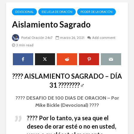
DEVOCIONAL
ESCUELA DE ORACIÓN
PODER DE LA ORACIÓN
Aislamiento Sagrado
Portal Oración 24x7
marzo 26, 2021
Add comment
3 min read
????️ AISLAMIENTO SAGRADO – DÍA
31 ????????‍♂️
???? DESAFIO DE 100 DIAS DE ORACION – Por
Mike Bickle (Devocional) ????
???? Por lo tanto, ya sea que el
deseo de orar esté o no en usted,