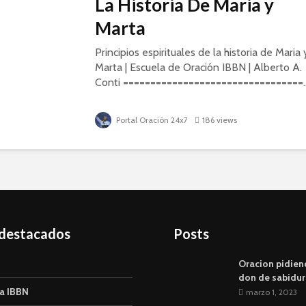
La Historia De Maria y
Marta
Principios espirituales de la historia de Maria 
Marta | Escuela de Oración IBBN | Alberto A.
Conti =================================..
Portal Oración 24x7
186 views
 destacados
Posts
Oracion pidien
don de sabidur
a IBBN
marzo 1, 2023