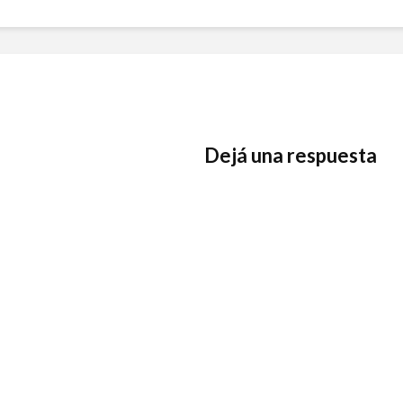
Dejá una respuesta
La Prioridad De La
El Poder
Oración
en la Fa
Conti
Entendiendo El
Proposito de la
El Poder
Oración (Live Zoom) |
en Tiem