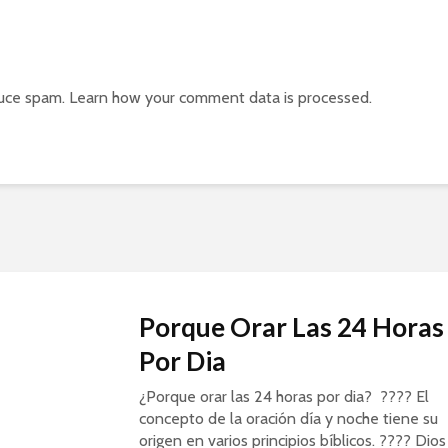
IBBN
Pandemi
Oración 
El Poder de la Oración
A. Conti
en las Finanzas
duce spam.
Learn how your comment data is processed.
(Zoom)
Aprendi
como co
Escuela
IBBN | A
Porque Orar Las 24 Horas
Por Dia
¿Porque orar las 24 horas por dia? ???? El
concepto de la oración día y noche tiene su
origen en varios principios bíblicos. ???? Dios