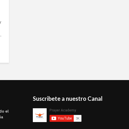
y
.
Suscribete a nuestro Canal
do el
ia