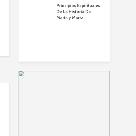
a | Escuela de
Principios Espirituales
IB
IBBN | Alberto
De La Historia De
Maria y Marta
El 
en 
endo a orar
(Z
nviene |
 de Oración
lberto A. Conti