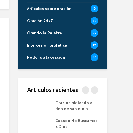
Artículos sobre oración
9
Oración 24x7
29
Orando la Palabra
72
Intercesión profética
12
Poder de la oración
74
Articulos recientes
 de la Oracion
Oracion pidiendo el
La 
milia – Alberto
don de sabiduria
Or
Cuando No Buscamos
Ent
 de la Oración
a Dios
Pro
pos de
Ora