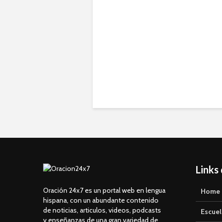
Links
Oración 24x7 es un portal web en lengua
Home
hispana, con un abundante contenido
de noticias, articulos, videos, podcasts
Escuel
y enseñanzas de una gran variedad de