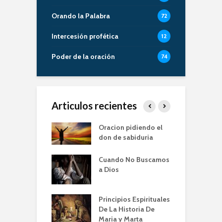
Orando la Palabra
72
Intercesión profética
12
Poder de la oración
74
Articulos recientes
er de la Oracion
Oracion pidiendo el
L
Familia – Alberto
don de sabiduria
O
Cuando No Buscamos
er de la Oración
E
a Dios
empos de
P
mia | Escuela de
O
n IBBN | Alberto
I
Principios Espirituales
ti
De La Historia De
E
Maria y Marta