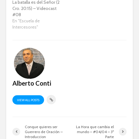
La batalla es del Señor (2
Cro. 20:15) – Videocast
#08
En "Escuela de
Intercesores"
Alberto Conti
VIEW ALL POSTS
Conque quieres ser
La Hora que cambia el
Guerrero de Oración –
mundo – #04/04 – 3º
Introduccion
Parte