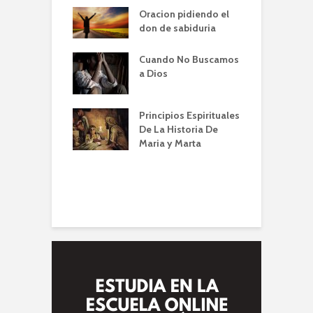
er de la Oracion
Oracion pidiendo el
L
Familia – Alberto
don de sabiduria
O
Cuando No Buscamos
er de la Oración
E
a Dios
empos de
P
mia | Escuela de
O
n IBBN | Alberto
I
Principios Espirituales
ti
De La Historia De
E
Maria y Marta
diendo a orar
e
conviene |
(
la de Oración
 Alberto A. Conti