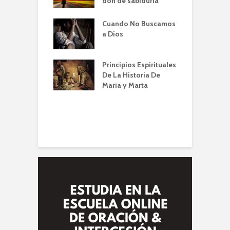
Familia – Alberto
don de sabiduria
O
Cuando No Buscamos
er de la Oración
E
a Dios
empos de
P
mia | Escuela de
O
n IBBN | Alberto
I
Principios Espirituales
ti
De La Historia De
E
Maria y Marta
diendo a orar
e
conviene |
(
la de Oración
 Alberto A. Conti