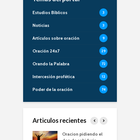
Estudios Bíblicos
3
Noticias
3
Artículos sobre oración
9
Oración 24x7
29
Orando la Palabra
72
Intercesión profética
12
Poder de la oración
74
Articulos recientes
er de la Oracion
Oracion pidiendo el
L