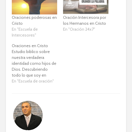
Oraciones poderosas en
Oración Intercesora por
Cristo
los Hermanos en Cristo
En "Escuela de
En "Oración 24x7"
Intercesores"
Oraciones en Cristo
Estudio biblico sobre
nuestra verdadera
identidad como hijos de
Dios. Descubriendo
todo lo que soy en
Cristo En Cristo soy
En "Escuela de oración"
aceptado, soy
bendecido, soy mas que
vencedor!