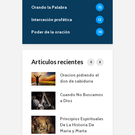
Orando la Palabra
72
Intercesión profética
12
Poder de la oración
74
Articulos recientes
er de la Oracion
Oracion pidiendo el
L
Familia – Alberto
don de sabiduria
O
Cuando No Buscamos
er de la Oración
E
a Dios
empos de
P
mia | Escuela de
O
n IBBN | Alberto
I
Principios Espirituales
ti
De La Historia De
E
Maria y Marta