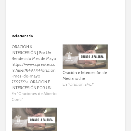
Relacionado
ORACIÓN &
INTERCESIÓN | Por Un
Bendecido Mes de Mayo
https://www.spreaker.co
m/user/8497714/oracion
Oración e Intercesión de
-mes-de-mayo
Medianoche
????????‍♂ ORACIÓN E
En "Oración 24x7"
INTERCESIÓN POR UN
BENDECIDO MES DE
En "Oraciones de Alberto
MAYO
Conti"
????????????????????????
Orando las promesas
del Salmos 24 para que
la bendición del Señor
este sobre nosotros