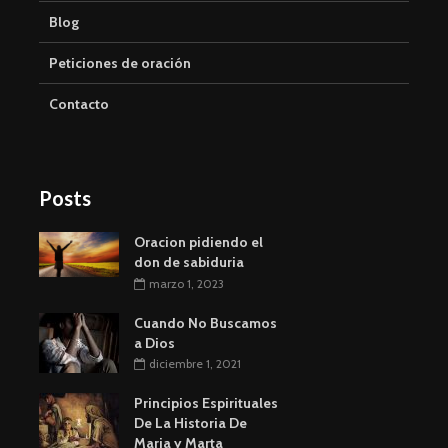
Blog
Peticiones de oración
Contacto
Posts
Oracion pidiendo el
don de sabiduria
marzo 1, 2023
Cuando No Buscamos
a Dios
diciembre 1, 2021
Principios Espirituales
De La Historia De
Maria y Marta