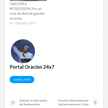
???????????? ???? Salmos
ORACIÓN &
24 Nova Versão
INTERCESIÓN | Por un
Internacional (NVI-PT)
mes de Abril de grandes
???????????? ???? Quien
victorias
es el Rey de Gloria? ????
En "Oración 24x7"
Del Señor es la tierra y…
Portal Oración 24x7
VIEW ALL POSTS
Oración e Intercesión
Oración Intercesora por
de Medianoche
los Hermanos en Cristo