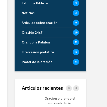
Estudios Bíblicos
3
Noticias
3
Artículos sobre oración
9
Oración 24x7
29
Orando la Palabra
72
Intercesión profética
12
Poder de la oración
74
Articulos recientes
 de la Oracion
Oracion pidiendo el
La 
milia – Alberto
don de sabiduria
Or