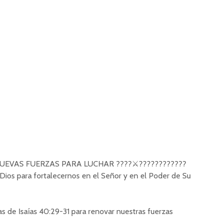
Conti
Entendiendo El
Proposito de la
El Poder
Oración (Live Zoom) |
en Tiem
IBBN
Pandemi
Oración 
El Poder de la Oración
A. Conti
en las Finanzas
(Zoom)
Aprendi
como co
Escuela
IBBN | A
NUEVAS FUERZAS PARA LUCHAR ????⚔????????????
ios para fortalecernos en el Señor y en el Poder de Su
 de Isaías 40:29-31 para renovar nuestras fuerzas