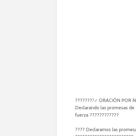
????????‍♂ ORACIÓN POR 
Declarando las promesas de D
fuerza ????????????
???? Declaramos las promesas