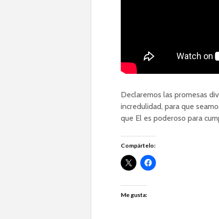
Declaremos las promesas divi
incredulidad, para que seamos
que El es poderoso para cump
Compártelo:
Me gusta: