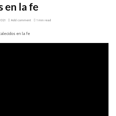
 en la fe
 2021
Add comment
1 min read
alecidos en la fe