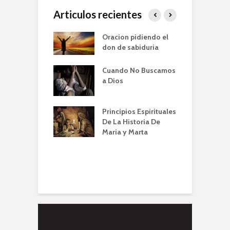
Articulos recientes
er de la Oracion
Oracion pidiendo el
L
Familia – Alberto
don de sabiduria
O
Cuando No Buscamos
er de la Oración
E
a Dios
empos de
P
mia | Escuela de
O
n IBBN | Alberto
I
Principios Espirituales
ti
De La Historia De
E
Maria y Marta
diendo a orar
e
conviene |
(
la de Oración
 Alberto A. Conti