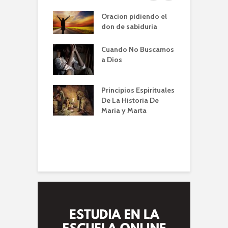
er de la Oracion
Oracion pidiendo el
L
Familia – Alberto
don de sabiduria
O
Cuando No Buscamos
er de la Oración
E
a Dios
empos de
P
mia | Escuela de
O
n IBBN | Alberto
I
Principios Espirituales
ti
De La Historia De
E
Maria y Marta
diendo a orar
e
conviene |
(
la de Oración
 Alberto A. Conti