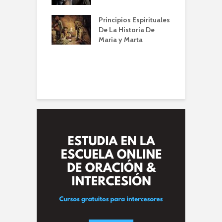
mia | Escuela de
O
n IBBN | Alberto
I
Principios Espirituales
ti
De La Historia De
E
Maria y Marta
diendo a orar
e
conviene |
(
la de Oración
 Alberto A. Conti