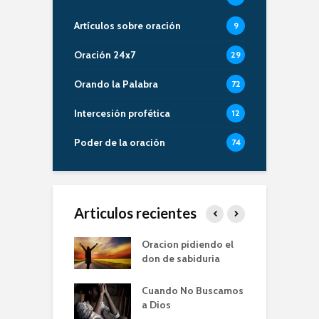
Artículos sobre oración
9
Oración 24x7
29
Orando la Palabra
72
Intercesión profética
12
Poder de la oración
74
Articulos recientes
er de la Oracion
Oracion pidiendo el
L
Familia – Alberto
don de sabiduria
O
Cuando No Buscamos
er de la Oración
E
a Dios
empos de
P