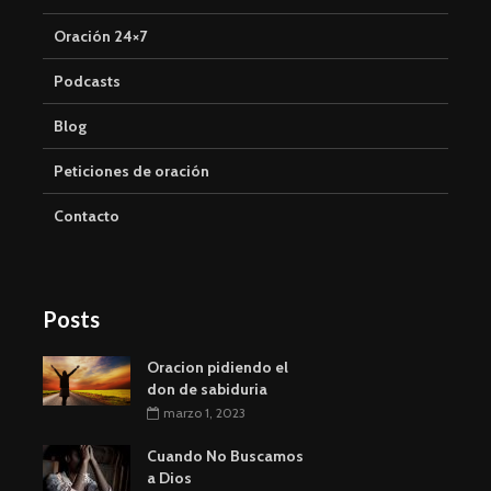
Oración 24×7
Podcasts
Blog
Peticiones de oración
Contacto
Posts
Oracion pidiendo el
don de sabiduria
marzo 1, 2023
Cuando No Buscamos
a Dios