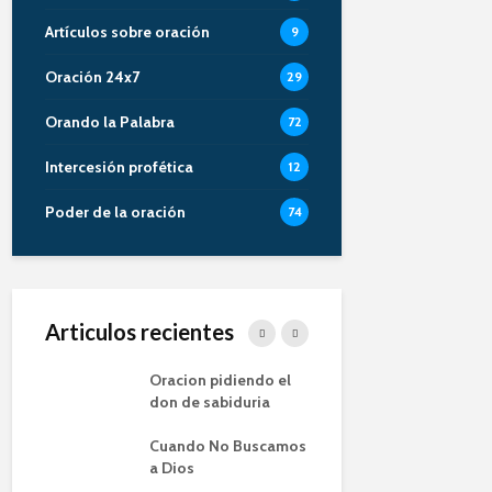
Artículos sobre oración
9
Oración 24x7
29
Orando la Palabra
72
Intercesión profética
12
Poder de la oración
74
Articulos recientes
Oracion
Oracion pidiendo el
La Priorid
Alberto
don de sabiduria
Oración
Cuando No Buscamos
Entendiend
Oración
a Dios
Proposito 
Oración (L