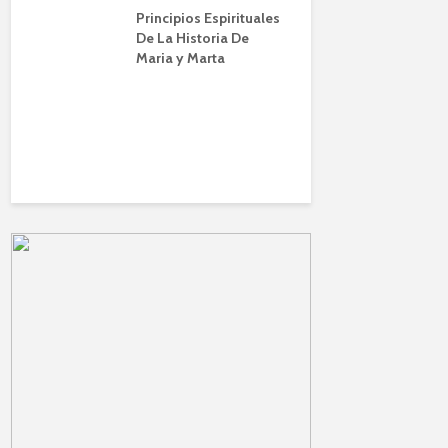
ela de
Principios Espirituales
IBBN
lberto
De La Historia De
Maria y Marta
El Poder d
en las Fin
orar
(Zoom)
|
ción
 Conti