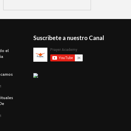
Suscribete a nuestro Canal
do el
ia
scamos
1
rituales
 De
1