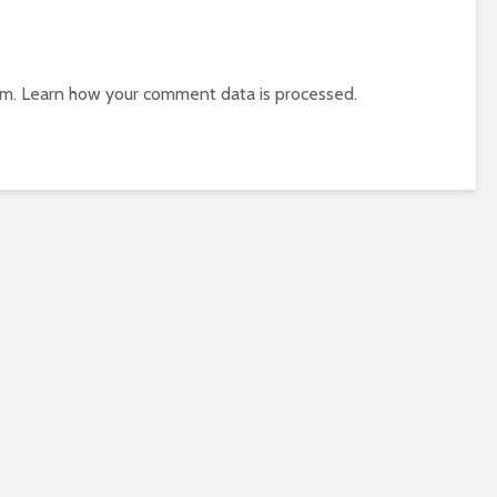
am.
Learn how your comment data is processed.
La Prioridad De La
El Poder de la 
Oración
en la Familia – 
Conti
Entendiendo El
Proposito de la
El Poder de la 
Oración (Live Zoom) |
en Tiempos de