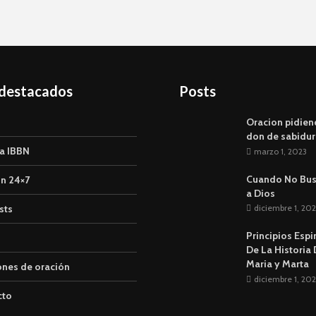
 destacados
Posts
Oracion pidien
don de sabidur
a IBBN
marzo 1, 2023
Cuando No Bu
n 24×7
a Dios
sts
diciembre 1, 202
Principios Espi
De La Historia
Maria y Marta
ones de oración
diciembre 1, 202
cto