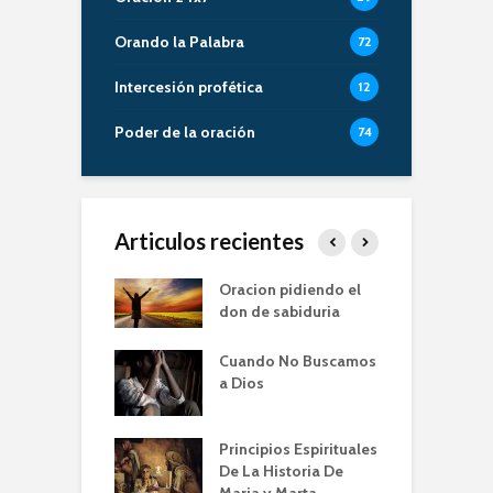
Orando la Palabra
72
Intercesión profética
12
Poder de la oración
74
Articulos recientes
er de la Oracion
Oracion pidiendo el
L
Familia – Alberto
don de sabiduria
O
Cuando No Buscamos
er de la Oración
E
a Dios
empos de
P
mia | Escuela de
O
n IBBN | Alberto
I
Principios Espirituales
ti
De La Historia De
E
Maria y Marta