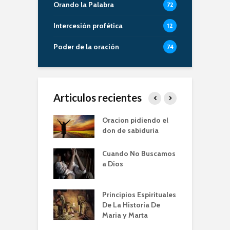
Orando la Palabra
72
Intercesión profética
12
Poder de la oración
74
Articulos recientes
er de la Oracion
Oracion pidiendo el
L
Familia – Alberto
don de sabiduria
O
Cuando No Buscamos
er de la Oración
E
a Dios
empos de
P
mia | Escuela de
O
n IBBN | Alberto
I
Principios Espirituales
ti
De La Historia De
E
Maria y Marta
diendo a orar
e