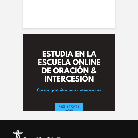
conviene |
(
la de Oración
 Alberto A. Conti