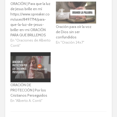
ORACIÓN | Para que la luz
de Jesus brille en mí
https://www.spreaker.co
m/user/8497714/para-
que-la-luz-de-jesus-
Oración para oír la voz
brille-en-mi ORACIÓN
de Dios sin ser
PARA QUE BRILLEMOS
confundidos
CON LA LUZ DE CRISTO
En "Oraciones de Alberto
En "Oración 24x7"
Orando las promesas de
Conti"
Su Palabra para que
alumbremos con la Luz
de Jesus en medio de la
oscuridad © Ministerio
internacional Torre de
Oración 24x7 ⏰????
SUSCRÍBETE en nuestro
ORACIÓN DE
Canal para ser notificado
PROTECCIÓN | Por los
de nuevos videos, clica
Cristianos Perseguidos
en el…
En "Alberto A. Conti"