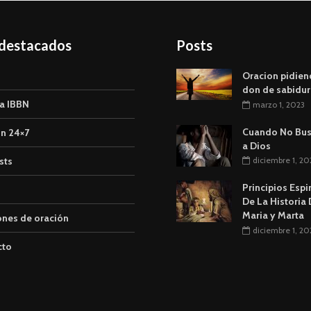
 destacados
Posts
Oracion pidien
don de sabidur
a IBBN
marzo 1, 2023
Cuando No Bu
n 24×7
a Dios
sts
diciembre 1, 20
Principios Espi
De La Historia
Maria y Marta
ones de oración
diciembre 1, 20
cto