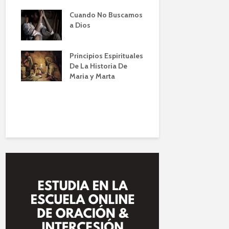
Cuando No Buscamos
Oración
Entendiend
a Dios
Proposito 
ela de
Oración (L
lberto
IBBN
Principios Espirituales
De La Historia De
El Poder d
Maria y Marta
orar
en las Fin
|
(Zoom)
ción
 Conti