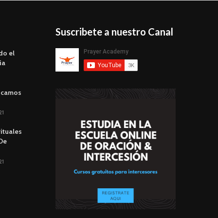
Suscribete a nuestro Canal
do el
ia
scamos
21
rituales
 De
21