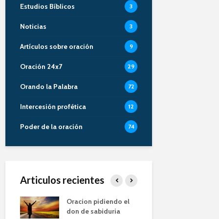
Estudios Bíblicos
3
Noticias
3
Artículos sobre oración
9
Oración 24x7
29
Orando la Palabra
72
Intercesión profética
12
Poder de la oración
74
Articulos recientes
Oracion
Oracion pidiendo el
La Priorid
Alberto
don de sabiduria
Oración