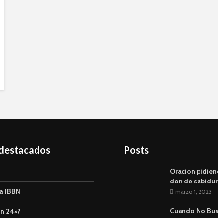
 destacados
Posts
Oracion pidien
don de sabidur
a IBBN
marzo 1, 2023
Cuando No Bu
n 24×7