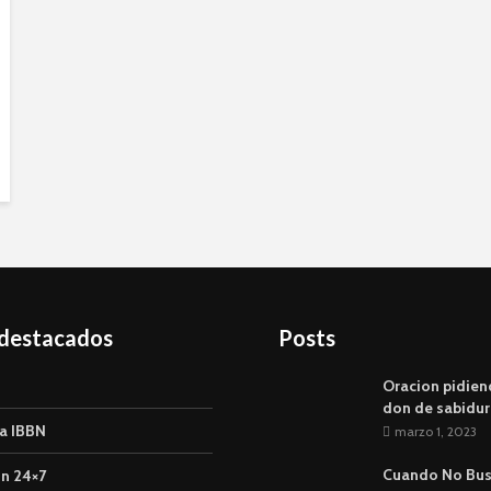
 destacados
Posts
Oracion pidien
don de sabidur
a IBBN
marzo 1, 2023
Cuando No Bu
n 24×7