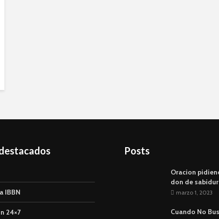
 destacados
Posts
Oracion pidien
don de sabidur
a IBBN
marzo 1, 2023
Cuando No Bu
n 24×7