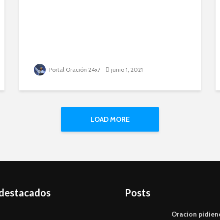
Portal Oración 24x7
junio 1, 2021
LOAD MORE
 destacados
Posts
Oracion pidien