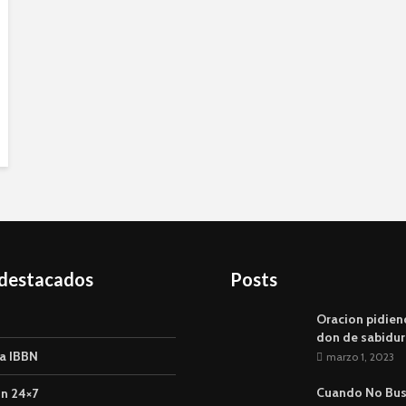
 destacados
Posts
Oracion pidien
don de sabidur
a IBBN
marzo 1, 2023
Cuando No Bu
n 24×7