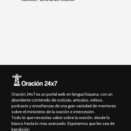
V
s
o
i
n
d
s
a
e
t
r
B
l
a
a
ú
s
f
s
d
e
q
e
c
h
u
N
a
e
a
.
d
v
Oración 24x7 es un portal web en lengua hispana, con un
e
a
abundante contenido de noticias, articulos, videos,
g
podcasts y enseñanzas de una gran variedad de mentores
y
sobre el ministerio de la oración e intercesión.
a
V
Todo lo que necesitas saber sobre la oración, desde lo
c
básico hasta lo mas avanzado. Esperamos que les sea de
i
bendición.