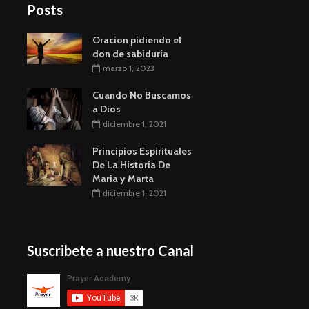
Posts
ó
n
Oracion pidiendo el
don de sabiduria
marzo 1, 2023
Cuando No Buscamos
a Dios
diciembre 1, 2021
Principios Espirituales
De La Historia De
Maria y Marta
diciembre 1, 2021
Suscribete a nuestro Canal