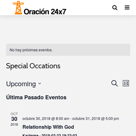
No hay próximas eventos.
Special Occations
Upcoming
E
E
B
L
ú
v
S
v
i
s
Última Pasado Eventos
s
e
q
e
e
t
u
l
a
n
n
e
e
OCT
d
30
t
octubre 30, 2018 @ 8:00 am
-
octubre 31, 2018 @ 5:00 pm
c
t
a
2018
Relationship With God
o
c
o
i
Karimme - 2018-02-23 19:23:03