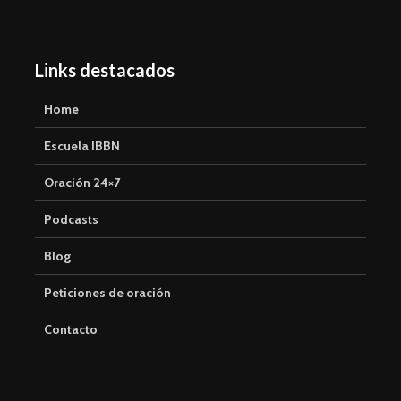
i
s
ó
t
n
Links destacados
a
s
Home
d
Escuela IBBN
e
Oración 24×7
N
a
Podcasts
v
Blog
e
Peticiones de oración
g
a
Contacto
c
i