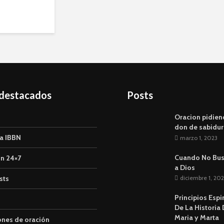
 destacados
Posts
Oracion pidien
don de sabidur
a IBBN
marzo 1, 2023
Cuando No Bu
n 24×7
a Dios
sts
diciembre 1, 202
Principios Espi
De La Historia
Maria y Marta
ones de oración