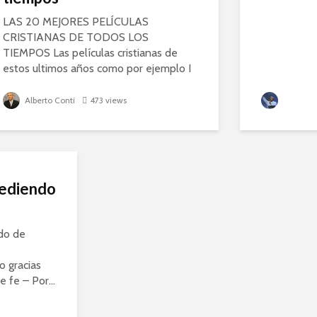
LAS 20 MEJORES PELÍCULAS
CRISTIANAS DE TODOS LOS
TIEMPOS Las películas cristianas de
estos ultimos años como por ejemplo I
Can Only Imagine , que siguen la
verdadera historia del cantante
Alberto Conti
473 views
Portal O
principal de MercyMe, Bart...
cediendo
do de
 gracias
 fe – Por...