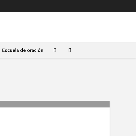
Escuela de oración
 Intercesora por Protección y
ción Divina