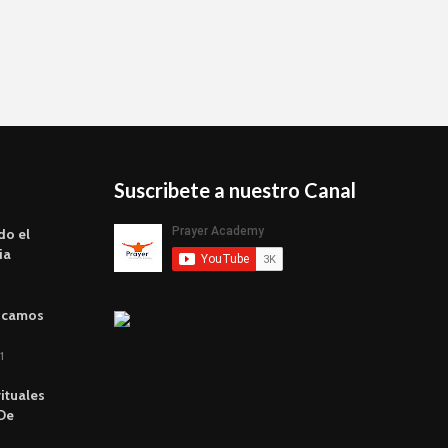
Suscribete a nuestro Canal
do el
ia
scamos
1
rituales
 De